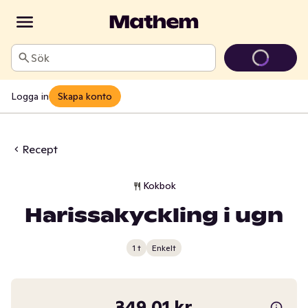
Sök
Logga in
Skapa konto
Recept
Kokbok
Harissakyckling i ugn
1 t
Enkelt
349,01 kr