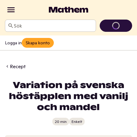
Sök
Logga in
Skapa konto
Recept
Variation på svenska
höstäpplen med vanilj
och mandel
20 min
Enkelt