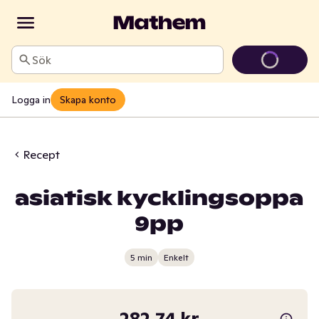
Sök
Logga in
Skapa konto
Recept
asiatisk kycklingsoppa
9pp
5 min
Enkelt
282,74 kr