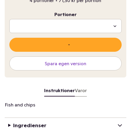
4 portioner
•
71,30 kr per portion
Portioner
Spara egen version
Instruktioner
Varor
Fish and chips
Ingredienser