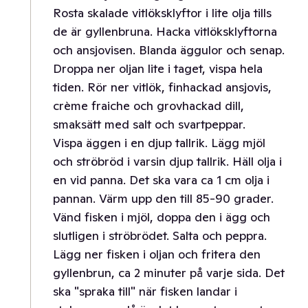
Rosta skalade vitlöksklyftor i lite olja tills
de är gyllenbruna. Hacka vitlöksklyftorna
och ansjovisen. Blanda äggulor och senap.
Droppa ner oljan lite i taget, vispa hela
tiden. Rör ner vitlök, finhackad ansjovis,
crème fraiche och grovhackad dill,
smaksätt med salt och svartpeppar.
Vispa äggen i en djup tallrik. Lägg mjöl
och ströbröd i varsin djup tallrik. Häll olja i
en vid panna. Det ska vara ca 1 cm olja i
pannan. Värm upp den till 85-90 grader.
Vänd fisken i mjöl, doppa den i ägg och
slutligen i ströbrödet. Salta och peppra.
Lägg ner fisken i oljan och fritera den
gyllenbrun, ca 2 minuter på varje sida. Det
ska "spraka till" när fisken landar i