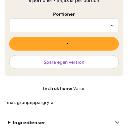
8 portioner
•
54,68 kr per portion
Portioner
Spara egen version
Instruktioner
Varor
Tinas grönpeppargryta
Ingredienser