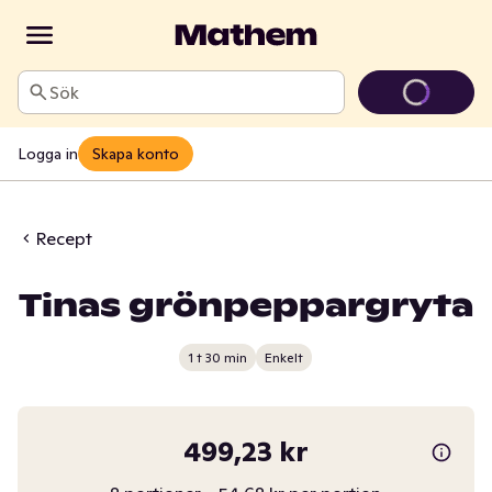
Sök
Logga in
Skapa konto
Recept
Tinas grönpeppargryta
1 t 30 min
Enkelt
499,23 kr