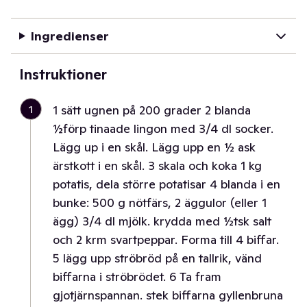
Ingredienser
Instruktioner
1
1 sätt ugnen på 200 grader 2 blanda
½förp tinaade lingon med 3/4 dl socker.
Lägg up i en skål. Lägg upp en ½ ask
ärstkott i en skål. 3 skala och koka 1 kg
potatis, dela större potatisar 4 blanda i en
bunke: 500 g nötfärs, 2 äggulor (eller 1
ägg) 3/4 dl mjölk. krydda med ½tsk salt
och 2 krm svartpeppar. Forma till 4 biffar.
5 lägg upp ströbröd på en tallrik, vänd
biffarna i ströbrödet. 6 Ta fram
gjotjärnspannan. stek biffarna gyllenbruna