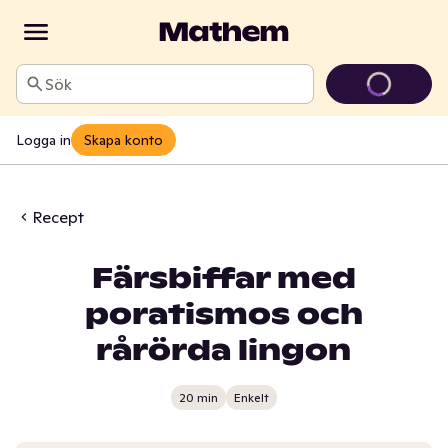
Sök
Logga in
Skapa konto
Recept
Färsbiffar med
poratismos och
rårörda lingon
20 min
Enkelt