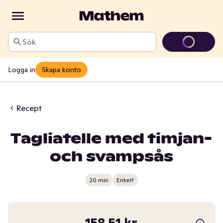
Sök
Logga in
Skapa konto
Recept
Tagliatelle med timjan-
och svampsås
20 min
Enkelt
158,51 kr