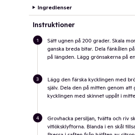
Ingredienser
Instruktioner
1
Sätt ugnen på 200 grader. Skala mor
ganska breda bitar. Dela fänkålen på
på längden. Lägg grönsakerna på en 
3
Lägg den färska kycklingen med br
själv. Dela den på mitten genom at
kycklingen med skinnet uppåt i mitt
4
Grovhacka persiljan, tvätta och riv s
vitlöksklyftorna. Blanda i en skål til
Pressa i saften från hälften av citr