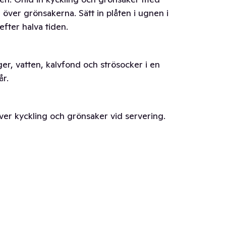
a över grönsakerna. Sätt in plåten i ugnen i
fter halva tiden.
er, vatten, kalvfond och strösocker i en
år.
y över kyckling och grönsaker vid servering.