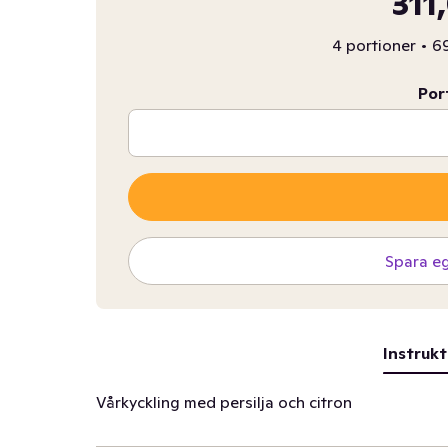
311
4 portioner
•
69
Por
Spara e
Instrukt
Vårkyckling med persilja och citron