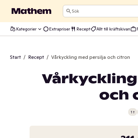
Sök
Kategorier
Extrapriser
Recept
Allt till kräftskivan
Start
/
Recept
/
Vårkyckling med persilja och citron
Vårkyckling
och 
1 t