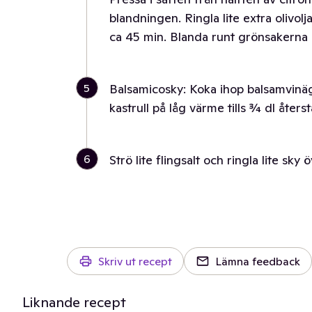
blandningen. Ringla lite extra olivolj
ca 45 min. Blanda runt grönsakerna e
5
Balsamicosky: Koka ihop balsamvinäg
kastrull på låg värme tills ¾ dl återst
6
Strö lite flingsalt och ringla lite sk
Skriv ut recept
Lämna feedback
Liknande recept