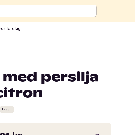
För företag
 med persilja
citron
Enkelt