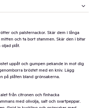
ötter och palsternackor. Skär dem i långa
 mitten och ta bort stammen. Skär den i bitar
oljad plåt.
östet uppåt och gumpen pekande in mot dig
t genomborra bröstet med en kniv. Lägg
en på plåten bland grönsakerna.
kalet från citronen och finhacka
lsammans med olivolja, salt och svartpeppar.
onen. Gnid in kyckling och grönsaker med