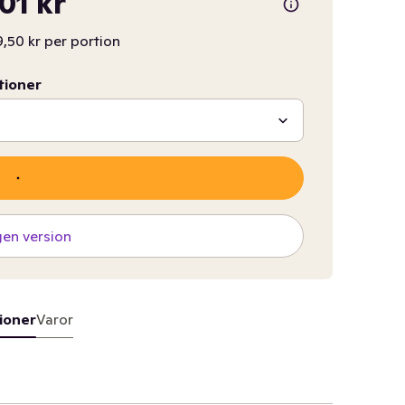
,01 kr
,50 kr per portion
tioner
gen version
ioner
Varor