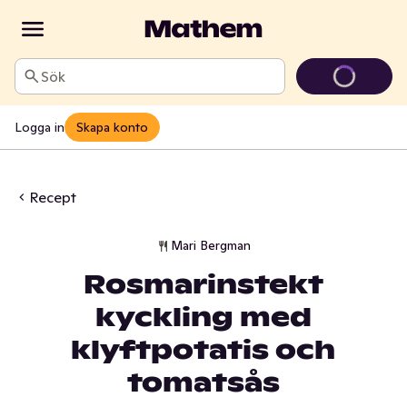
Sök
Logga in
Skapa konto
Recept
Mari Bergman
Rosmarinstekt
kyckling med
klyftpotatis och
tomatsås