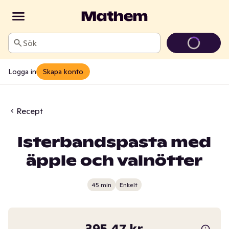
Sök
Logga in
Skapa konto
Recept
Isterbandspasta med
äpple och valnötter
45 min
Enkelt
395,47 kr