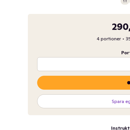
1 t
290
4 portioner
•
35
Por
Spara e
Instrukt