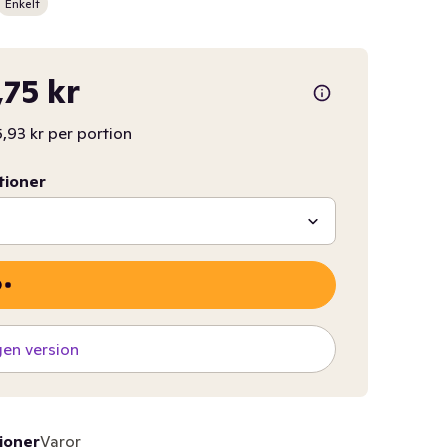
Enkelt
,75 kr
,93 kr per portion
tioner
gen version
ioner
Varor