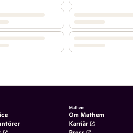
Mathem
ice
Om Mathem
antörer
Karriär
k
Press