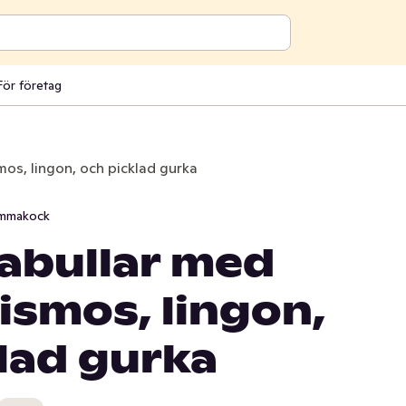
För företag
os, lingon, och picklad gurka
mmakock
abullar med
smos, lingon,
lad gurka