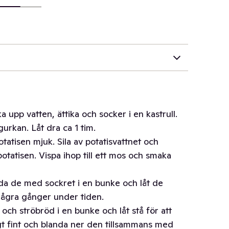
a upp vatten, ättika och socker i en kastrull.
urkan. Låt dra ca 1 tim.
atisen mjuk. Sila av potatisvattnet och
 potatisen. Vispa ihop till ett mos och smaka
nda de med sockret i en bunke och låt de
 några gånger under tiden.
ch ströbröd i en bunke och låt stå för att
tigt fint och blanda ner den tillsammans med