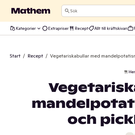
Sök
Kategorier
Extrapriser
Recept
Allt till kräftskivan
Start
/
Recept
/
Vegetariskabullar med mandelpotatism
He
Vegetarisk
mandelpotati
och pick