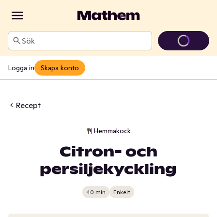
Sök
Logga in
Skapa konto
Recept
Hemmakock
Citron- och
persiljekyckling
40 min
Enkelt