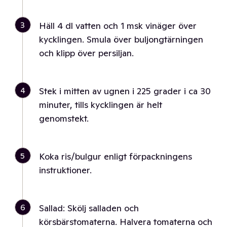
3
Häll 4 dl vatten och 1 msk vinäger över
kycklingen. Smula över buljongtärningen
och klipp över persiljan.
4
Stek i mitten av ugnen i 225 grader i ca 30
minuter, tills kycklingen är helt
genomstekt.
5
Koka ris/bulgur enligt förpackningens
instruktioner.
6
Sallad: Skölj salladen och
körsbärstomaterna. Halvera tomaterna och