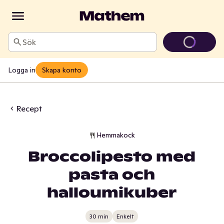
Sök
Logga in
Skapa konto
Recept
Hemmakock
Broccolipesto med
pasta och
halloumikuber
30 min
Enkelt