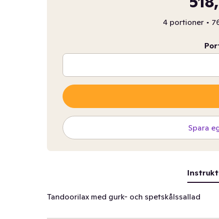
518
4 portioner
•
76
Por
Spara e
Instrukt
Tandoorilax med gurk- och spetskålssallad