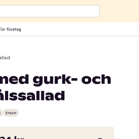
För företag
allad
med gurk- och
lssallad
n
Enkelt