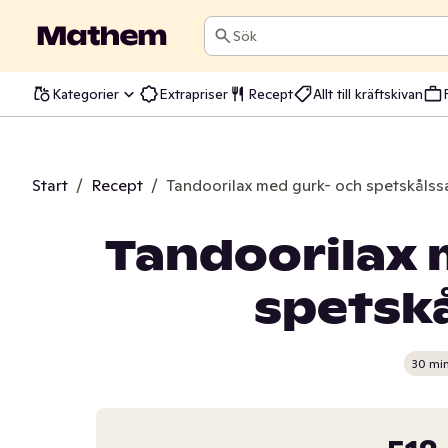
Sök
Kategorier
Extrapriser
Recept
Allt till kräftskivan
Start
/
Recept
/
Tandoorilax med gurk- och spetskålss
Tandoorilax 
spetskå
30 mi