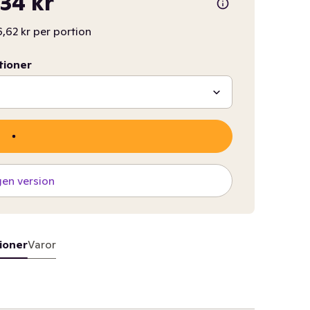
,34 kr
,62 kr per portion
tioner
gen version
ioner
Varor