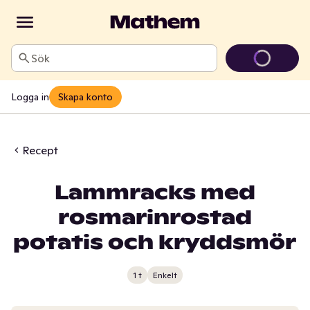
Sök
Logga in
Skapa konto
Recept
Lammracks med
rosmarinrostad
potatis och kryddsmör
1 t
Enkelt