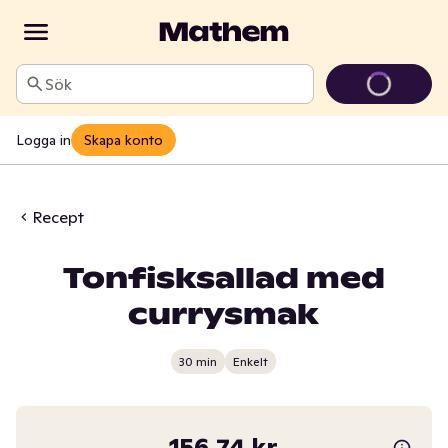
Sök
Logga in
Skapa konto
Recept
Tonfisksallad med
currysmak
30 min
Enkelt
156,74 kr