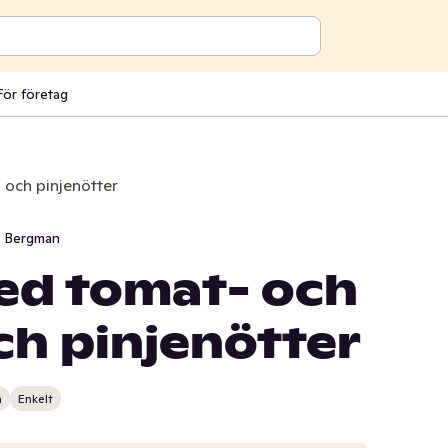
För företag
 och pinjenötter
i Bergman
med tomat- och
ch pinjenötter
n
Enkelt