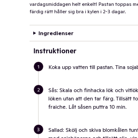
vardagsmiddagen helt enkelt! Pastan toppas med 
färdig rätt håller sig bra i kylen i 2-3 dagar.
Ingredienser
Instruktioner
1
Koka upp vatten till pastan. Tina soj
2
Sås: Skala och finhacka lök och vitlök
löken utan att den tar färg. Tillsät
fraiche. Låt såsen puttra 10 min.
3
Sallad: Skölj och skiva blomkålen tunt