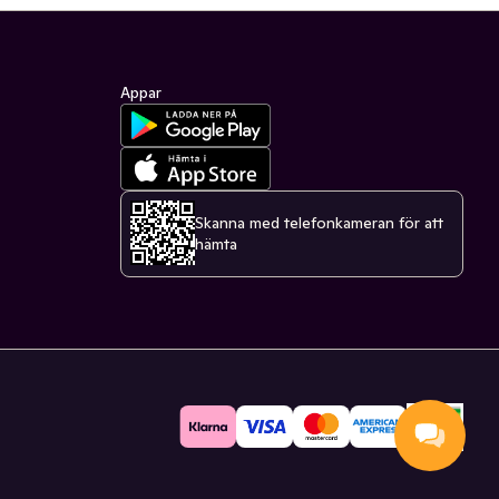
Appar
Skanna med telefonkameran för att
hämta