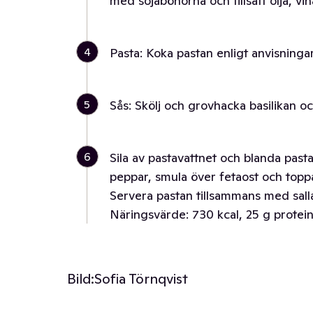
med sojabönorna och tillsätt olja, vin
4
Pasta: Koka pastan enligt anvisninga
5
Sås: Skölj och grovhacka basilikan och 
6
Sila av pastavattnet och blanda pas
peppar, smula över fetaost och topp
Servera pastan tillsammans med sall
Näringsvärde: 730 kcal, 25 g protein,
Bild:
Sofia Törnqvist