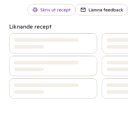
Skriv ut recept
Lämna feedback
Liknande recept