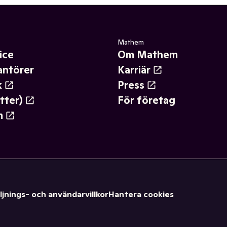
Mathem
ice
Om Mathem
antörer
Karriär
k
Press
tter)
För företag
m
ljnings- och användarvillkor
Hantera cookies