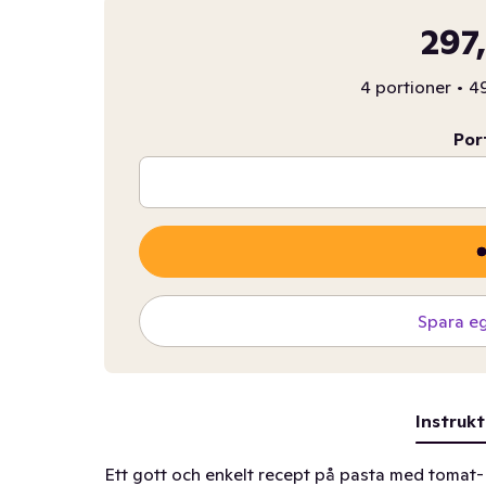
297
4 portioner
•
49
Por
Spara e
Instrukt
Ett gott och enkelt recept på pasta med tomat- o