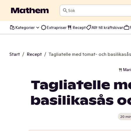
Sök
Kategorier
Extrapriser
Recept
Allt till kräftskivan
Start
/
Recept
/
Tagliatelle med tomat- och basilikasås
Mar
Tagliatelle 
basilikasås o
20 mi