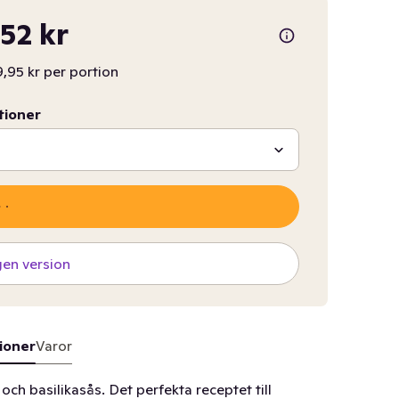
,52 kr
,95 kr per portion
tioner
gen version
ioner
Varor
ch basilikasås. Det perfekta receptet till