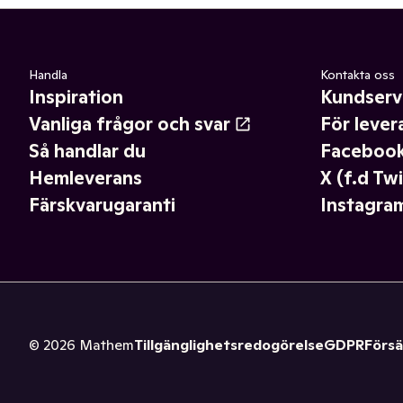
Handla
Kontakta oss
Inspiration
Kundserv
Vanliga frågor och svar
För lever
Så handlar du
Faceboo
Hemleverans
X (f.d Twi
Färskvarugaranti
Instagra
©
2026
Mathem
Tillgänglighetsredogörelse
GDPR
Försä