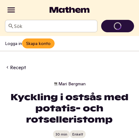
Sök
Logga in
Skapa konto
Recept
Mari Bergman
Kyckling i ostsås med
potatis- och
rotselleristomp
30 min
Enkelt