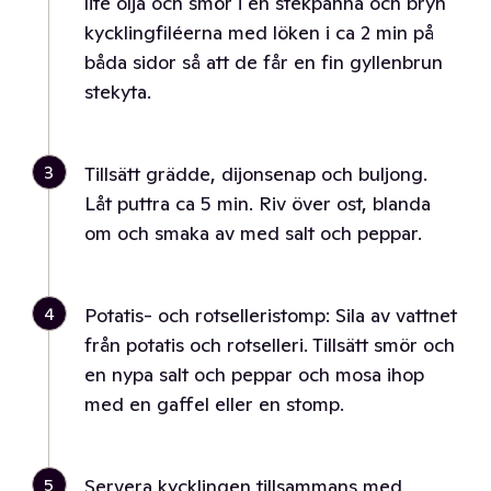
lite olja och smör i en stekpanna och bryn
kycklingfiléerna med löken i ca 2 min på
båda sidor så att de får en fin gyllenbrun
stekyta.
3
Tillsätt grädde, dijonsenap och buljong.
Låt puttra ca 5 min. Riv över ost, blanda
om och smaka av med salt och peppar.
4
Potatis- och rotselleristomp: Sila av vattnet
från potatis och rotselleri. Tillsätt smör och
en nypa salt och peppar och mosa ihop
med en gaffel eller en stomp.
5
Servera kycklingen tillsammans med