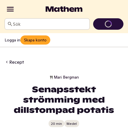
Sök
Logga in
Skapa konto
Recept
Mari Bergman
Senapsstekt
strömming med
dillstompad potatis
20 min
Medel