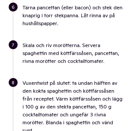
6
Tärna pancettan (eller bacon) och stek den
knaprig i torr stekpanna. Låt rinna av på
hushållspapper.
7
Skala och riv morötterna. Servera
spaghettin med köttfärssåsen, pancettan,
rivna morötter och cocktailtomater.
8
Vuxentwist på slutet: ta undan hälften av
den kokta spaghettin och köttfärssåsen
från receptet. Värm köttfärssåsen och lägg
i 100 g av den stekta pancettan, 150 g
cocktailtomater och ungefär 3 rivna
morötter. Blanda i spaghettin och vänd
runt.