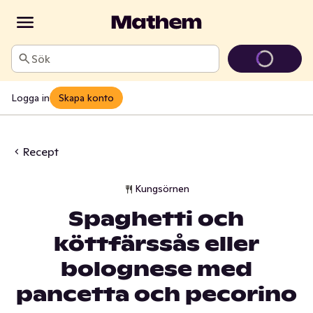
Sök
Logga in
Skapa konto
Recept
Kungsörnen
Spaghetti och
köttfärssås eller
bolognese med
pancetta och pecorino