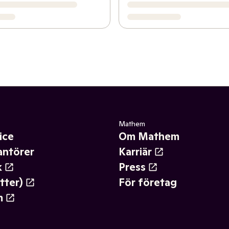
Mathem
ice
Om Mathem
antörer
Karriär
k
Press
tter)
För företag
m