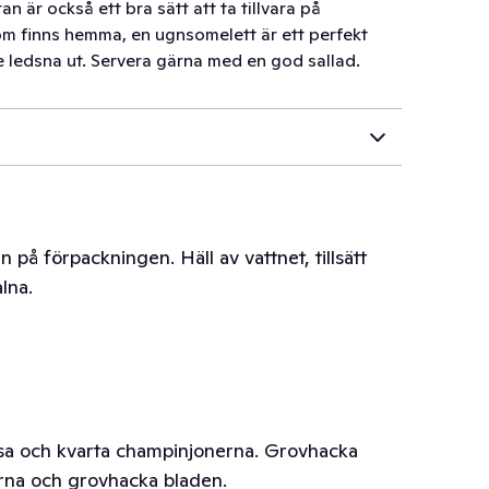
n är också ett bra sätt att ta tillvara på
som finns hemma, en ugnsomelett är ett perfekt
e ledsna ut. Servera gärna med en god sallad.
en på förpackningen. Häll av vattnet, tillsätt
alna.
Ansa och kvarta champinjonerna. Grovhacka
arna och grovhacka bladen.