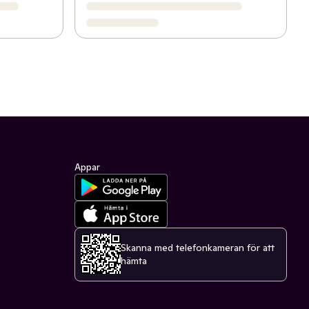
Appar
Skanna med telefonkameran för att
hämta