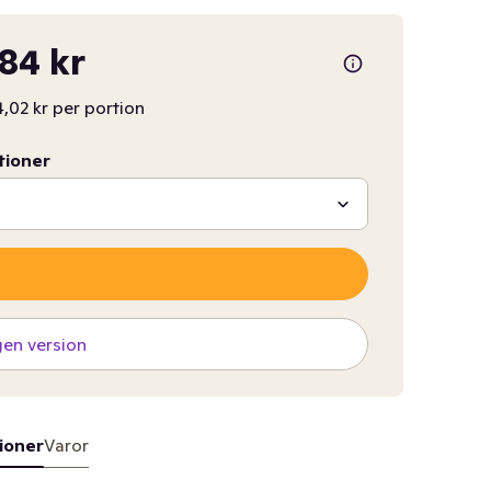
,84 kr
,02 kr per portion
tioner
gen version
ioner
Varor