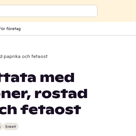
För företag
d paprika och fetaost
ttata med
ner, rostad
ch fetaost
n
Enkelt