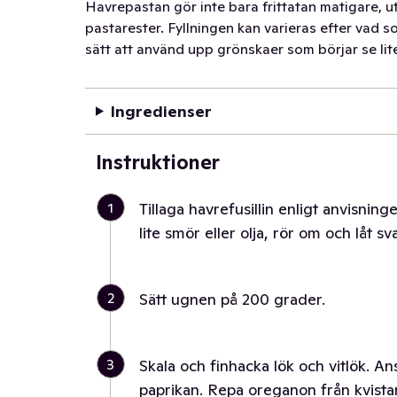
Havrepastan gör inte bara frittatan matigare, uta
pastarester. Fyllningen kan varieras efter vad 
sätt att använd upp grönskaer som börjar se lit
Ingredienser
Instruktioner
1
Tillaga havrefusillin enligt anvisning
lite smör eller olja, rör om och låt sv
2
Sätt ugnen på 200 grader.
3
Skala och finhacka lök och vitlök. 
paprikan. Repa oreganon från kvist