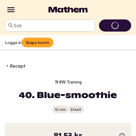
Sök
Logga in
Skapa konto
Recept
8W Training
40. Blue-smoothie
10 min
Enkelt
81,53 kr