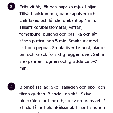
3
Fräs vitlök, lök och paprika mjuk i oljan.
Tillsätt spiskummin, paprikapulver och
chiliflakes och låt det steka ihop 1 min.
Tillsätt körsbärstomater, vatten,
tomatpuré, buljong och basilika och låt
såsen puttra ihop 5 min. Smaka av med
salt och peppar. Smula över fetaost, blanda
om och knäck försiktigt äggen över. Sätt in
stekpannan i ugnen och grädda ca 5-7
min.
4
Blomkålssallad: Skölj salladen och skölj och
tärna gurkan. Blanda i en skål. Skiva
blomkålen tunt med hjälp av en osthyvel så
att du får ett blomkålssmul. Tillsätt smulet i