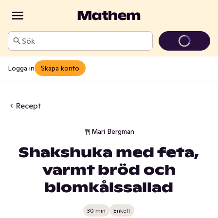
Sök
Logga in
Skapa konto
Recept
Mari Bergman
Shakshuka med feta,
varmt bröd och
blomkålssallad
30 min
Enkelt