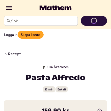
Sök
Logga in
Skapa konto
Recept
Julia Åkerblom
Pasta Alfredo
15 min
Enkelt
159,90 kr