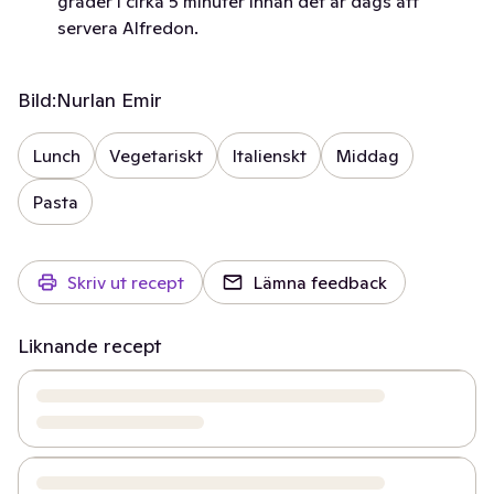
grader i cirka 5 minuter innan det är dags att
servera Alfredon.
Bild:
Nurlan Emir
Lunch
Vegetariskt
Italienskt
Middag
Pasta
Skriv ut recept
Lämna feedback
Liknande recept