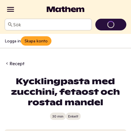
Sök
Logga in
Skapa konto
Recept
Kycklingpasta med
zucchini, fetaost och
rostad mandel
30 min
Enkelt