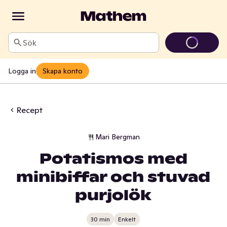
Sök
Logga in
Skapa konto
Recept
Mari Bergman
Potatismos med
minibiffar och stuvad
purjolök
30 min
Enkelt