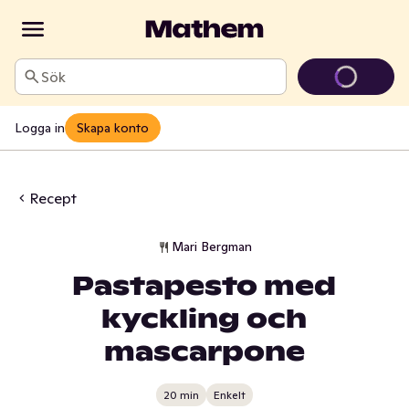
Sök
Logga in
Skapa konto
Recept
Mari Bergman
Pastapesto med
kyckling och
mascarpone
20 min
Enkelt