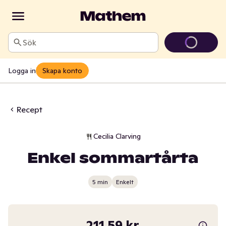
Sök
Logga in
Skapa konto
Recept
Cecilia Clarving
Enkel sommartårta
5 min
Enkelt
211,59 kr