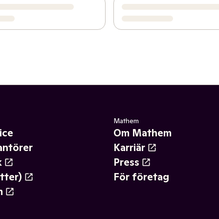
Mathem
ice
Om Mathem
antörer
Karriär
k
Press
tter)
För företag
m