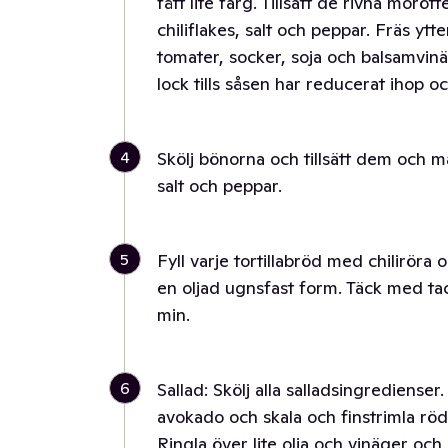
fått lite färg. Tillsätt de rivna morö
chiliflakes, salt och peppar. Fräs ytte
tomater, socker, soja och balsamvinä
lock tills såsen har reducerat ihop och
4
Skölj bönorna och tillsätt dem och ma
salt och peppar.
5
Fyll varje tortillabröd med chiliröra
en oljad ugnsfast form. Täck med tac
min.
6
Sallad: Skölj alla salladsingredienser
avokado och skala och finstrimla rödl
Ringla över lite olja och vinäger och