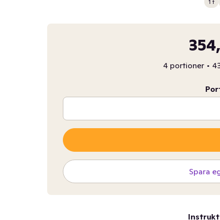
1 t
354,
4 portioner
•
43
Por
Spara e
Instrukt