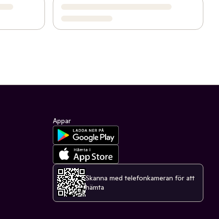
Appar
Skanna med telefonkameran för att
hämta