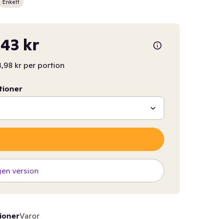
Enkelt
43 kr
,98 kr per portion
tioner
gen version
ioner
Varor