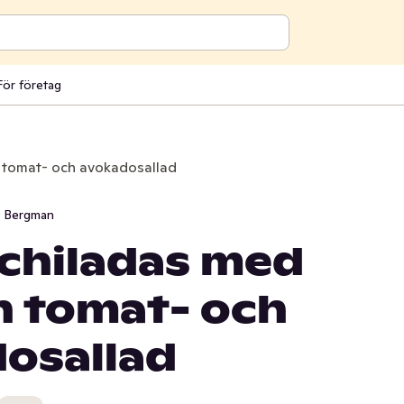
För företag
h tomat- och avokadosallad
i Bergman
chiladas med
h tomat- och
osallad