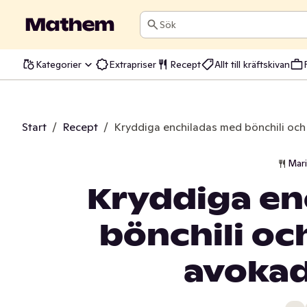
Sök
Kategorier
Extrapriser
Recept
Allt till kräftskivan
Start
/
Recept
/
Kryddiga enchiladas med bönchili oc
Mar
Kryddiga en
bönchili oc
avokad