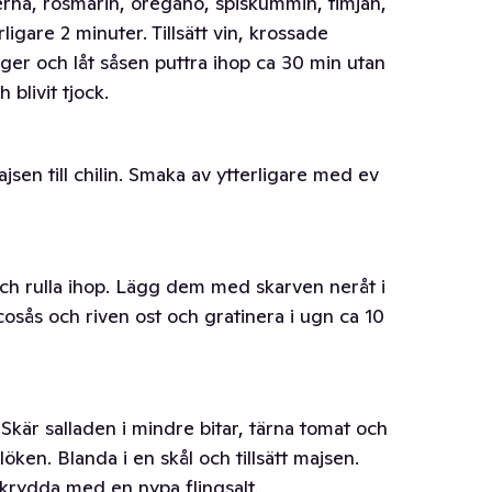
tterna, rosmarin, oregano, spiskummin, timjan,
rligare 2 minuter. Tillsätt vin, krossade
ger och låt såsen puttra ihop ca 30 min utan
 blivit tjock.
jsen till chilin. Smaka av ytterligare med ev
 och rulla ihop. Lägg dem med skarven neråt i
osås och riven ost och gratinera i ugn ca 10
. Skär salladen i mindre bitar, tärna tomat och
öken. Blanda i en skål och tillsätt majsen.
 krydda med en nypa flingsalt.