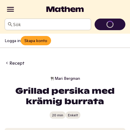
Sök
Logga in
Skapa konto
Recept
Mari Bergman
Grillad persika med
krämig burrata
20 min
Enkelt