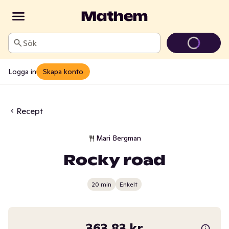
Sök
Logga in
Skapa konto
Recept
Mari Bergman
Rocky road
20 min
Enkelt
363,83 kr