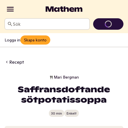
Sök
Logga in
Skapa konto
Recept
Mari Bergman
Saffransdoftande
sötpotatissoppa
30 min
Enkelt