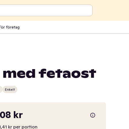
För företag
 med fetaost
n
Enkelt
,08 kr
1,41 kr per portion