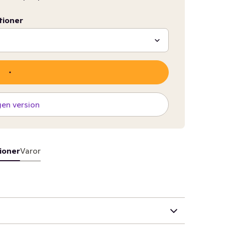
tioner
gen version
ioner
Varor