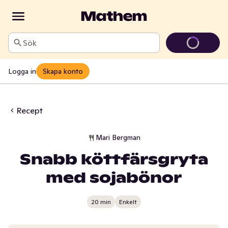
Sök
Logga in
Skapa konto
Recept
Mari Bergman
Snabb köttfärsgryta
med sojabönor
20 min
Enkelt