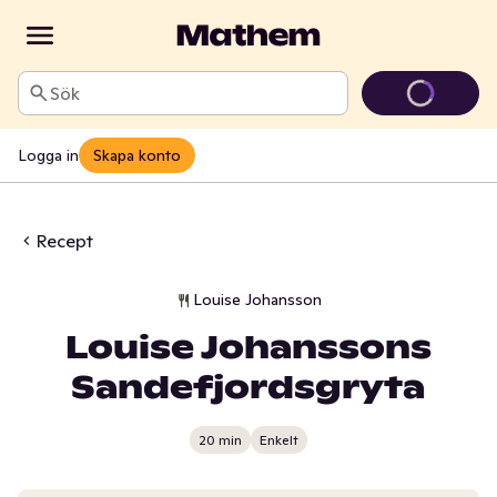
Sök
Logga in
Skapa konto
Recept
Louise Johansson
Louise Johanssons
Sandefjordsgryta
20 min
Enkelt