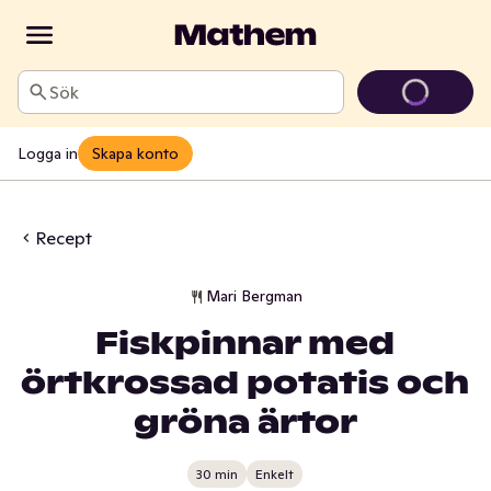
Sök
Logga in
Skapa konto
Recept
Mari Bergman
Fiskpinnar med
örtkrossad potatis och
gröna ärtor
30 min
Enkelt