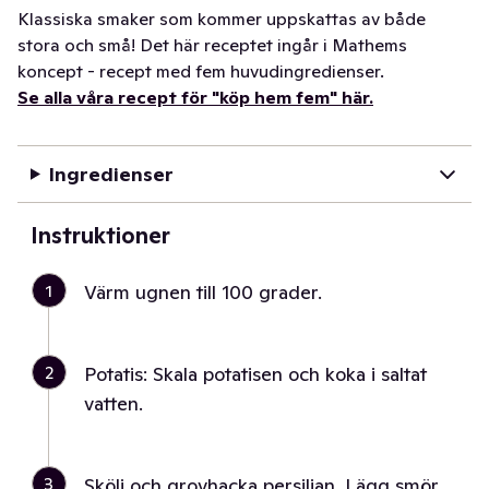
Klassiska smaker som kommer uppskattas av både
stora och små! Det här receptet ingår i Mathems
koncept - recept med fem huvudingredienser.
Se alla våra recept för "köp hem fem" här.
Ingredienser
Instruktioner
1
Värm ugnen till 100 grader.
2
Potatis: Skala potatisen och koka i saltat
vatten.
3
Skölj och grovhacka persiljan. Lägg smör