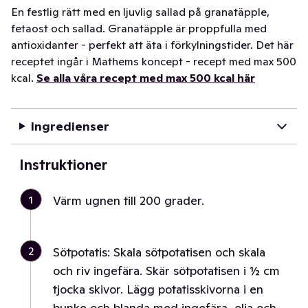
En festlig rätt med en ljuvlig sallad på granatäpple,
fetaost och sallad. Granatäpple är proppfulla med
antioxidanter - perfekt att äta i förkylningstider. Det här
receptet ingår i Mathems koncept - recept med max 500
kcal.
Se alla våra recept med max 500 kcal här
Ingredienser
Instruktioner
1
Värm ugnen till 200 grader.
2
Sötpotatis: Skala sötpotatisen och skala
och riv ingefära. Skär sötpotatisen i ½ cm
tjocka skivor. Lägg potatisskivorna i en
bunke och blanda med ingefära, olja och