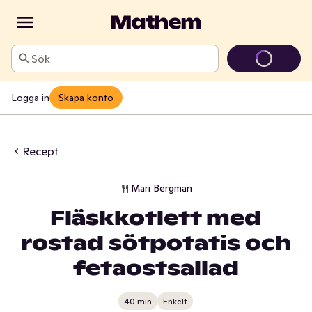
Sök
Logga in
Skapa konto
Recept
Mari Bergman
Fläskkotlett med
rostad sötpotatis och
fetaostsallad
40 min
Enkelt