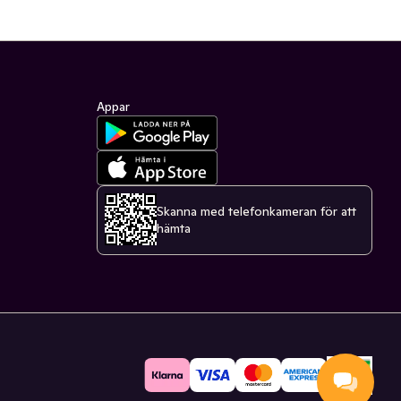
Appar
Skanna med telefonkameran för att
hämta