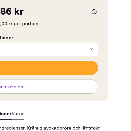
86 kr
,00 kr per portion
tioner
gen version
ioner
Varor
gredienser. Krämig avokadoröra och lättstekt