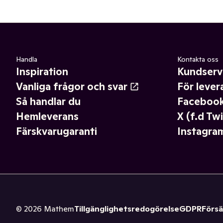
Handla
Kontakta oss
Inspiration
Kundserv
Vanliga frågor och svar
För lever
Så handlar du
Faceboo
Hemleverans
X (f.d Twi
Färskvarugaranti
Instagra
©
2026
Mathem
Tillgänglighetsredogörelse
GDPR
Försä