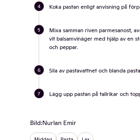
4
Koka pastan enligt anvisning på för
5
Mixa samman riven parmesanost, avoka
vit balsamvinäger med hjälp av en st
och peppar.
6
Sila av pastavattnet och blanda past
7
Lägg upp pastan på tallrikar och top
Bild:
Nurlan Emir
Middag
Pasta
Lax