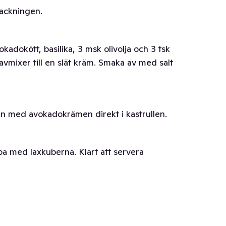
packningen.
dokött, basilika, 3 msk olivolja och 3 tsk
avmixer till en slät kräm. Smaka av med salt
an med avokadokrämen direkt i kastrullen.
pa med laxkuberna. Klart att servera