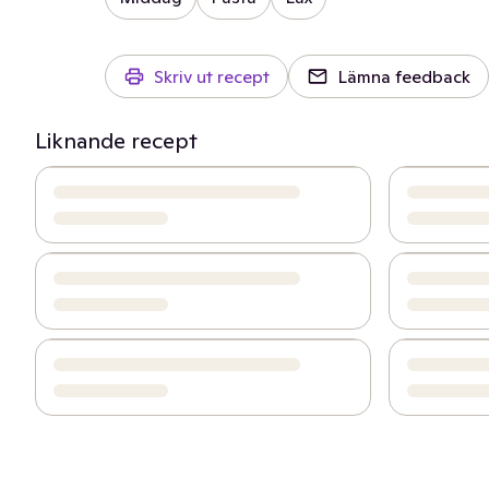
Skriv ut recept
Lämna feedback
Liknande recept