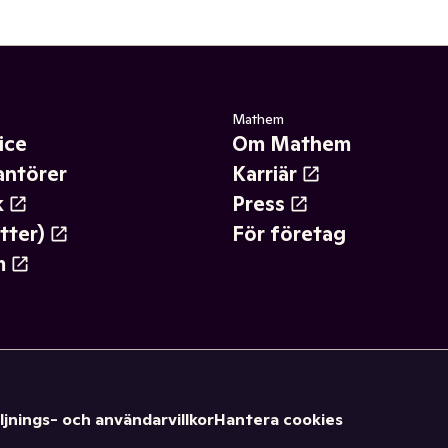
Mathem
ice
Om Mathem
antörer
Karriär
k
Press
tter)
För företag
m
ljnings- och användarvillkor
Hantera cookies