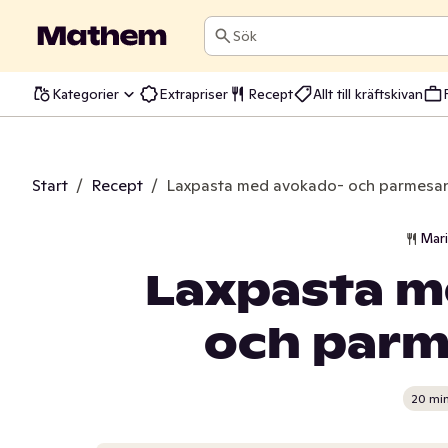
Sök
Kategorier
Extrapriser
Recept
Allt till kräftskivan
Start
/
Recept
/
Laxpasta med avokado- och parmesa
Mar
Laxpasta m
och par
20 mi