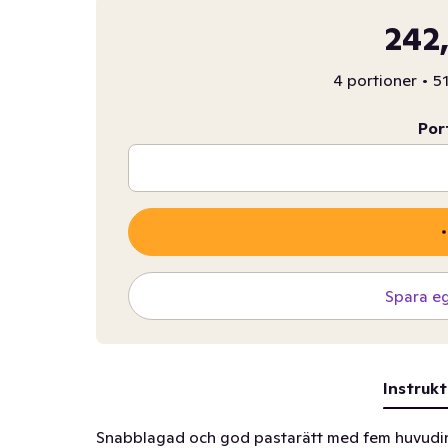
242,
4 portioner
•
51
Por
Spara e
Instrukt
Snabblagad och god pastarätt med fem huvudin