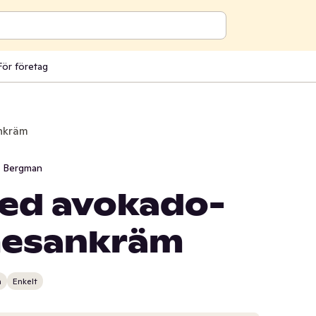
För företag
nkräm
i Bergman
ed avokado-
mesankräm
n
Enkelt