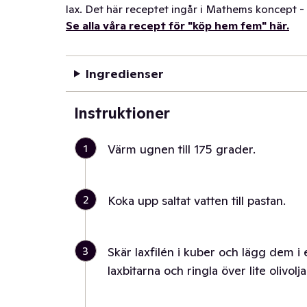
lax. Det här receptet ingår i Mathems koncept 
Se alla våra recept för "köp hem fem" här.
Ingredienser
Instruktioner
1
Värm ugnen till 175 grader.
2
Koka upp saltat vatten till pastan.
3
Skär laxfilén i kuber och lägg dem i
laxbitarna och ringla över lite olivolj