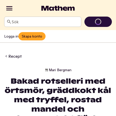
Sök
Logga in
Skapa konto
Recept
Mari Bergman
Bakad rotselleri med
örtsmör, gräddkokt kål
med tryffel, rostad
mandel och