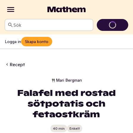
Sök
Logga in
Skapa konto
Recept
Mari Bergman
Falafel med rostad
sötpotatis och
fetaostkräm
40 min
Enkelt