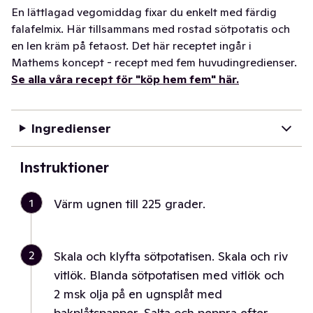
En lättlagad vegomiddag fixar du enkelt med färdig
falafelmix. Här tillsammans med rostad sötpotatis och
en len kräm på fetaost. Det här receptet ingår i
Mathems koncept - recept med fem huvudingredienser.
Se alla våra recept för "köp hem fem" här.
Ingredienser
Instruktioner
1
Värm ugnen till 225 grader.
2
Skala och klyfta sötpotatisen. Skala och riv
vitlök. Blanda sötpotatisen med vitlök och
2 msk olja på en ugnsplåt med
bakplåtspapper. Salta och peppra efter