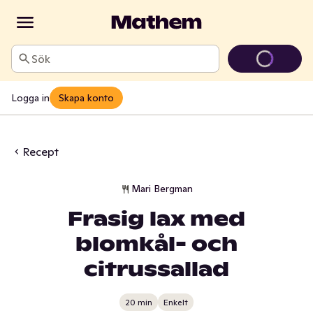
Sök
Logga in
Skapa konto
Recept
Mari Bergman
Frasig lax med
blomkål- och
citrussallad
20 min
Enkelt