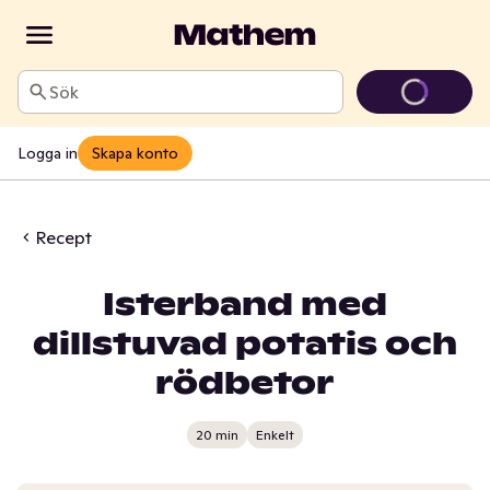
Sök
Logga in
Skapa konto
Recept
Isterband med
dillstuvad potatis och
rödbetor
20 min
Enkelt