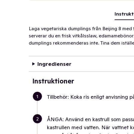
Instrukt
Laga vegetariska dumplings från Beijing 8 med t
serverar du en frisk vitkålsslaw, edamamebönor oc
dumplings rekommenderas inte. Tina dem istället 
Ingredienser
Instruktioner
1
Tillbehör: Koka ris enligt anvisning 
2
ÅNGA: Använd en kastrull som passar 
kastrullen med vatten. När vattnet 