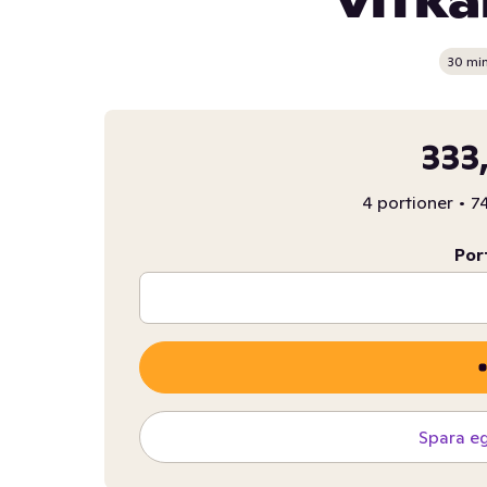
vitkå
30 mi
333
4 portioner
•
74
Por
Spara e