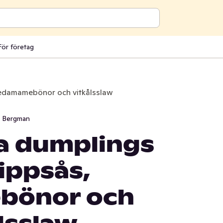
För företag
 edamamebönor och vitkålsslaw
i Bergman
a dumplings
ippsås,
bönor och