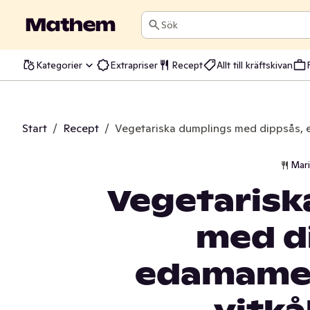
Sök
Kategorier
Extrapriser
Recept
Allt till kräftskivan
Start
/
Recept
/
Vegetariska dumplings med dippsås,
Mar
Vegetarisk
med d
edamame