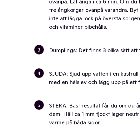
ovanpå. Låt ånga i ca 6 min. Om du t
tre ångkorgar ovanpå varandra. Byt 
inte att lägga lock på översta korge
och vitaminer bibehålls.
3
Dumplings: Det finns 3 olika sätt att 
4
SJUDA: Sjud upp vatten i en kastrul
med en hålslev och lägg upp på ett f
5
STEKA: Bäst resultat får du om du 
dem. Häll ca 1 mm tjockt lager neutr
värme på båda sidor.