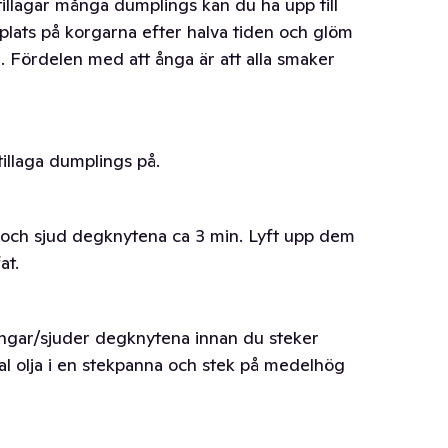
illagar många dumplings kan du ha upp till
plats på korgarna efter halva tiden och glöm
n. Fördelen med att ånga är att alla smaker
tillaga dumplings på.
l och sjud degknytena ca 3 min. Lyft upp dem
at.
ångar/sjuder degknytena innan du steker
al olja i en stekpanna och stek på medelhög