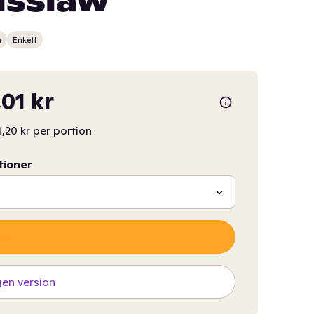
lsslaw
n
Enkelt
,01 kr
,20 kr per portion
tioner
gen version