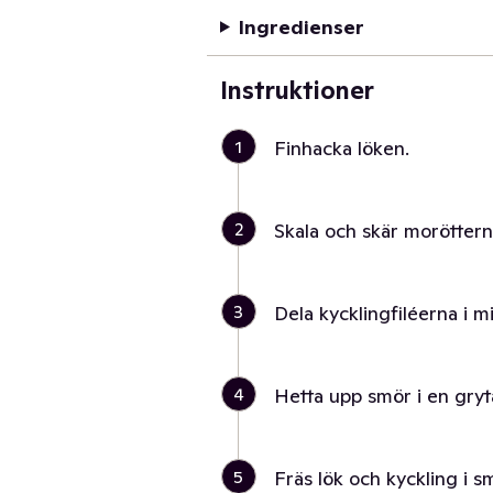
Ingredienser
Instruktioner
1
Finhacka löken.
2
Skala och skär morötterna
3
Dela kycklingfiléerna i mi
4
Hetta upp smör i en gryt
5
Fräs lök och kyckling i s