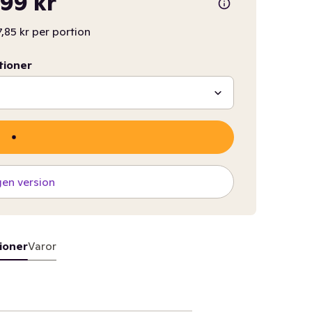
99 kr
7,85 kr per portion
tioner
gen version
ioner
Varor