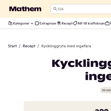
Sök
Kategorier
Extrapriser
Recept
Allt till kräftskivan
Start
/
Recept
/
Kycklinggryta med ingefära
Kyckling
ing
30 mi