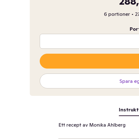
288,
6 portioner
•
2
Por
Spara e
Instrukt
Ett recept av Monika Ahlberg