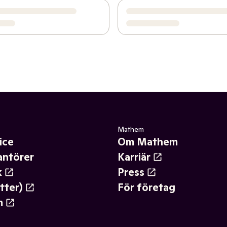
Mathem
ice
Om Mathem
antörer
Karriär
k
Press
tter)
För företag
m