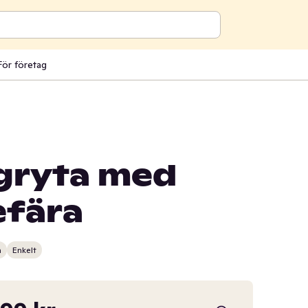
För företag
gryta med
efära
n
Enkelt