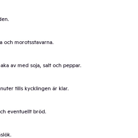
den.
na och morotsstavarna.
aka av med soja, salt och peppar.
uter tills kycklingen är klar.
ch eventuellt bröd.
slök.