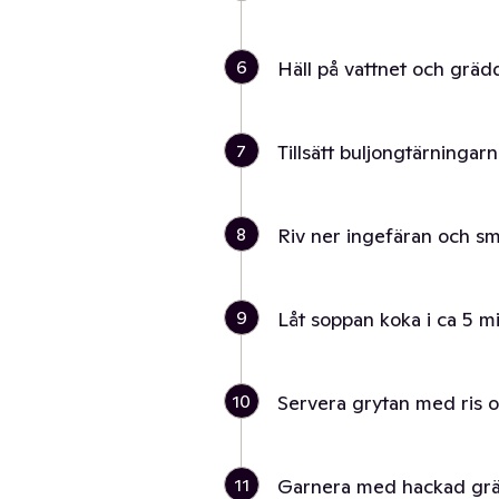
6
Häll på vattnet och gräd
7
Tillsätt buljongtärningar
8
Riv ner ingefäran och sm
9
Låt soppan koka i ca 5 min
10
Servera grytan med ris o
11
Garnera med hackad grä