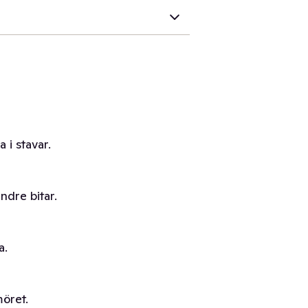
 i stavar.
ndre bitar.
a.
möret.