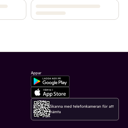
Appar
Skanna med telefonkameran för att
hämta