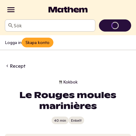
Sök
Logga in
Skapa konto
Recept
Kokbok
Le Rouges moules
marinières
40 min
Enkelt