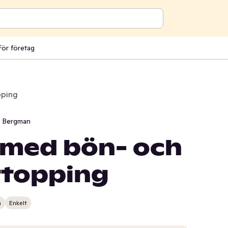
För företag
pping
i Bergman
med bön- och
ttopping
n
Enkelt