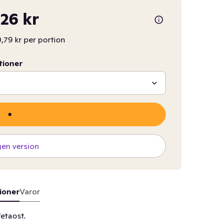
,26 kr
,79 kr per portion
tioner
gen version
ioner
Varor
etaost.