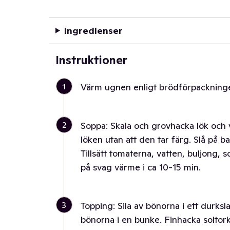
Ingredienser
Instruktioner
1
Värm ugnen enligt brödförpackninge
2
Soppa: Skala och grovhacka lök och vi
löken utan att den tar färg. Slå på 
Tillsätt tomaterna, vatten, buljong, 
på svag värme i ca 10-15 min.
3
Topping: Sila av bönorna i ett durks
bönorna i en bunke. Finhacka soltor