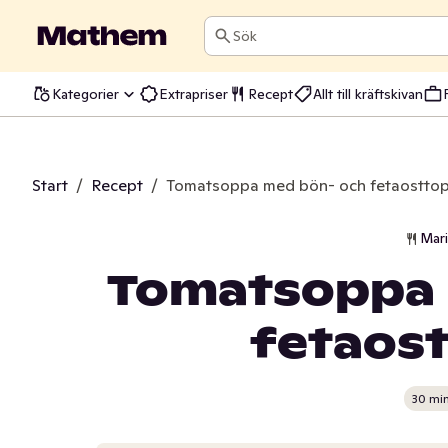
Sök
Kategorier
Extrapriser
Recept
Allt till kräftskivan
Start
/
Recept
/
Tomatsoppa med bön- och fetaostto
Mar
Tomatsoppa 
fetaos
30 mi