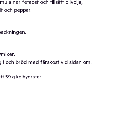
a ner fetaost och tillsätt olivolja,
t och peppar.
packningen.
vmixer.
 i och bröd med färskost vid sidan om.
ett 59 g kolhydrater