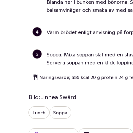
Blanda ner i bunken med bönorna. Smul
balsamvinäger och smaka av med sal
4
Värm brödet enligt anvisning på för
5
Soppa: Mixa soppan slät med en sta
Servera soppan med en klick topping
Näringsvärde; 555 kcal 20 g protein 24 g f
Bild:
Linnea Swärd
Lunch
Soppa