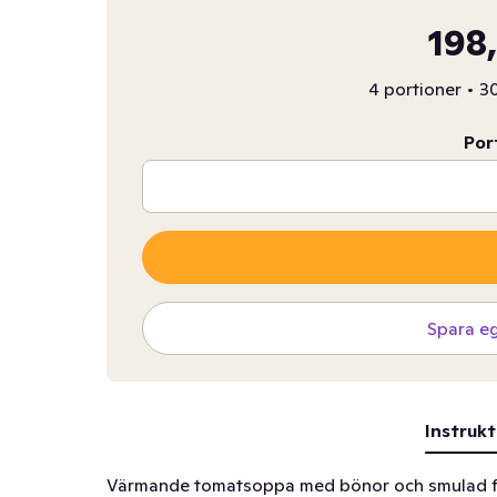
198
4 portioner
•
30
Por
Spara e
Instrukt
Värmande tomatsoppa med bönor och smulad f