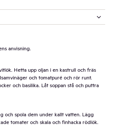
ns anvisning.
tlök. Hetta upp oljan i en kastrull och fräs
balsamvinäger och tomatpuré och rör runt.
socker och basilika. Låt soppan stå och puttra
lag och spola dem under kallt vatten. Lägg
kade tomater och skala och finhacka rödlök.