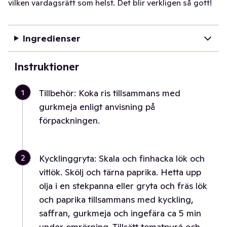
vilken vardagsrätt som helst. Det blir verkligen så gott!
Ingredienser
Instruktioner
1
Tillbehör: Koka ris tillsammans med
gurkmeja enligt anvisning på
förpackningen.
2
Kycklinggryta: Skala och finhacka lök och
vitlök. Skölj och tärna paprika. Hetta upp
olja i en stekpanna eller gryta och fräs lök
och paprika tillsammans med kyckling,
saffran, gurkmeja och ingefära ca 5 min
under omrörning. Tillsätt tomatpuré och