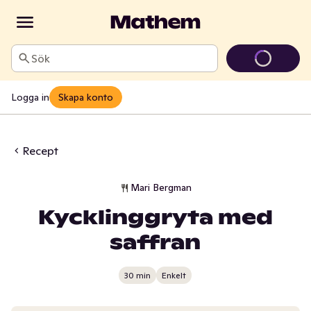
Sök
Logga in
Skapa konto
Recept
Mari Bergman
Kycklinggryta med
saffran
30 min
Enkelt