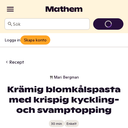
Sök
Logga in
Skapa konto
Recept
Mari Bergman
Krämig blomkålspasta
med krispig kyckling-
och svamptopping
30 min
Enkelt