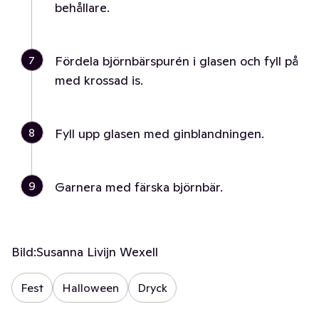
behållare.
7
Fördela björnbärspurén i glasen och fyll på
med krossad is.
8
Fyll upp glasen med ginblandningen.
9
Garnera med färska björnbär.
Bild:
Susanna Livijn Wexell
Fest
Halloween
Dryck