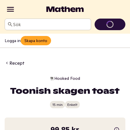
Sök
Logga in
Skapa konto
Recept
Hooked Food
Toonish skagen toast
15 min
Enkelt
99,85 kr