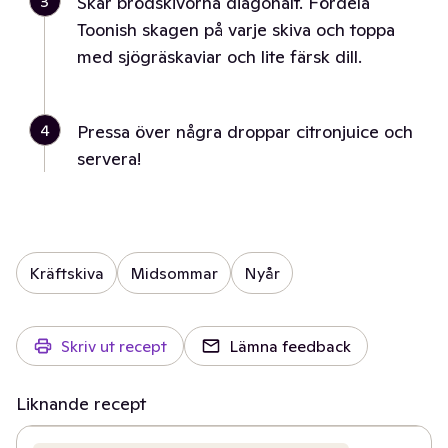
3
Skär brödskivorna diagonalt. Fördela
Toonish skagen på varje skiva och toppa
med sjögräskaviar och lite färsk dill.
4
Pressa över några droppar citronjuice och
servera!
Kräftskiva
Midsommar
Nyår
Skriv ut recept
Lämna feedback
Liknande recept